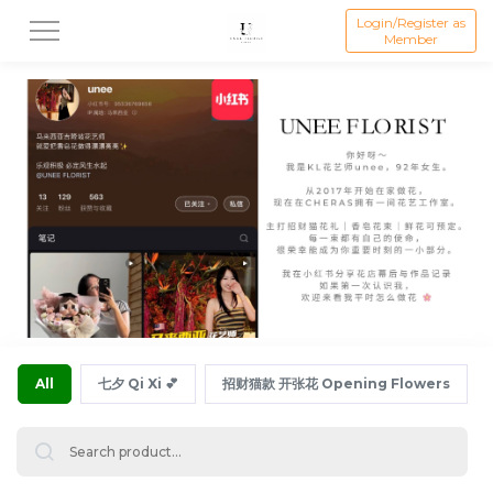
Login/Register as
Member
All
七夕 Qi Xi 💕
招财猫款 开张花 Opening Flowers