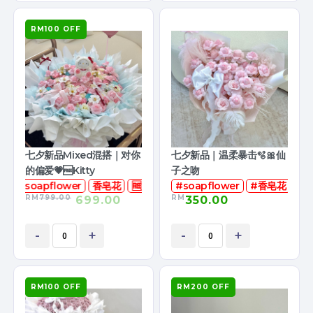
RM100 OFF
七夕新品Mixed混搭｜对你
七夕新品｜温柔暴击🫧🎀仙
的偏爱💗🆓Kitty
子之吻
soapflower
香皂花
🆓娃娃
#soapflower
#香皂花
RM
799.00
RM
699.00
350.00
-
+
-
+
RM100 OFF
RM200 OFF