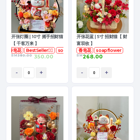
开张灯圈 | 10寸 摇手招财猫
开张花蓝 | 5寸 招财猫【 财
【 千客万来 】
富双收 】
香皂花
BestSeller👍🏻
soapflower
香皂花
soapflower
RM
380.00
RM
350.00
268.00
-
+
-
+