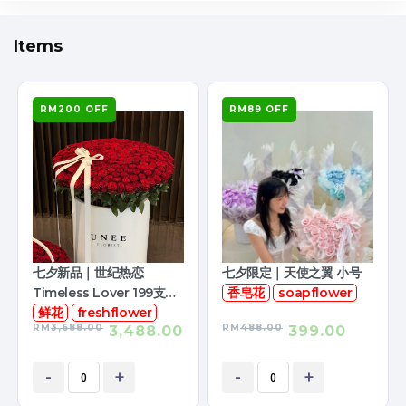
Items
RM200 OFF
RM89 OFF
七夕新品｜世纪热恋
七夕限定｜天使之翼 小号
Timeless Lover 199支鲜
香皂花
soapflower
花
鲜花
freshflower
RM
3,688.00
RM
488.00
3,488.00
399.00
-
+
-
+