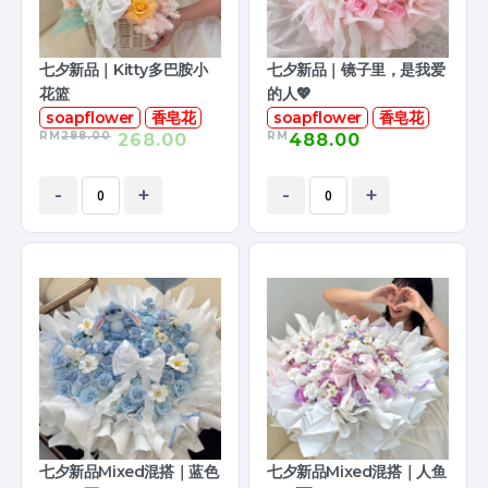
七夕新品｜Kitty多巴胺小
七夕新品｜镜子里，是我爱
花篮
的人💖
soapflower
香皂花
soapflower
香皂花
RM
288.00
RM
268.00
488.00
-
+
-
+
七夕新品Mixed混搭｜蓝色
七夕新品Mixed混搭｜人鱼