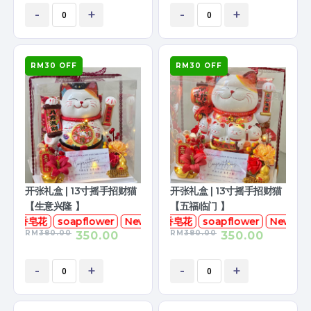
-
+
-
+
RM30 OFF
RM30 OFF
开张礼盒 | 13寸摇手招财猫
开张礼盒 | 13寸摇手招财猫
【生意兴隆 】
【五福临门 】
香皂花
soapflower
NewArrival🌟
香皂花
soapflower
NewAr
RM
380.00
RM
380.00
350.00
350.00
-
+
-
+