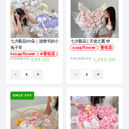
七夕新品99朵｜送情书的小
七夕新品 | 天使之翼 🩷
兔子🐰
soapflower
香皂花
#soapflower
#香皂花
🆓娃娃
RM
699.00
RM
1,599.00
599.00
1,399.00
-
+
-
+
RM20 OFF