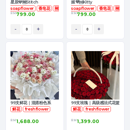
星辰🩵🆓Stitch
姬💜🆓Kitty
soapflower
香皂花
🆓娃娃
soapflower
香皂花
🆓娃娃
RM
RM
799.00
799.00
-
+
-
+
99支鲜花｜混搭粉色系
99支玫瑰｜高级感法式花篮
鲜花
freshflower
鲜花
freshflower
RM
RM
1,688.00
1,399.00