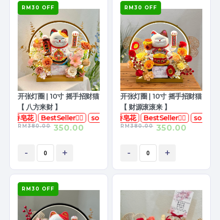
RM30 OFF
RM30 OFF
开张灯圈 | 10寸 摇手招财猫
开张灯圈 | 10寸 摇手招财猫
【 八方来财 】
【 财源滚滚来 】
香皂花
BestSeller👍🏻
soapflower
香皂花
BestSeller👍🏻
soap
RM
380.00
RM
380.00
350.00
350.00
-
+
-
+
RM30 OFF