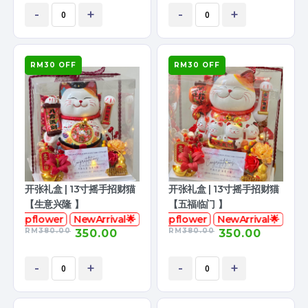
-
+
-
+
RM30 OFF
RM30 OFF
开张礼盒 | 13寸摇手招财猫
开张礼盒 | 13寸摇手招财猫
【生意兴隆 】
【五福临门 】
soapflower
NewArrival🌟
香皂花
soapflower
NewArrival🌟
RM
380.00
RM
380.00
350.00
350.00
-
+
-
+