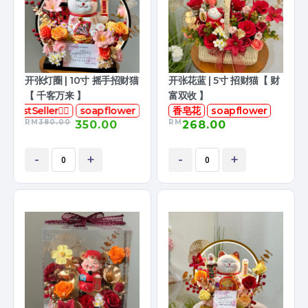
开张灯圈 | 10寸 摇手招财猫
开张花蓝 | 5寸 招财猫【 财
【 千客万来 】
富双收 】
BestSeller👍🏻
soapflower
香皂花
soapflower
RM
380.00
RM
350.00
268.00
-
+
-
+