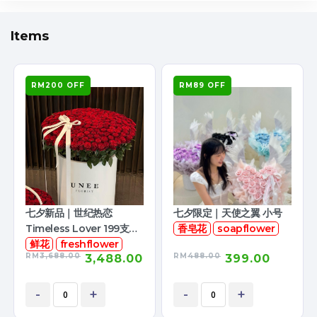
Items
RM200 OFF
RM89 OFF
七夕新品｜世纪热恋
七夕限定｜天使之翼 小号
Timeless Lover 199支鲜
香皂花
soapflower
花
鲜花
freshflower
RM
3,688.00
RM
488.00
3,488.00
399.00
-
+
-
+