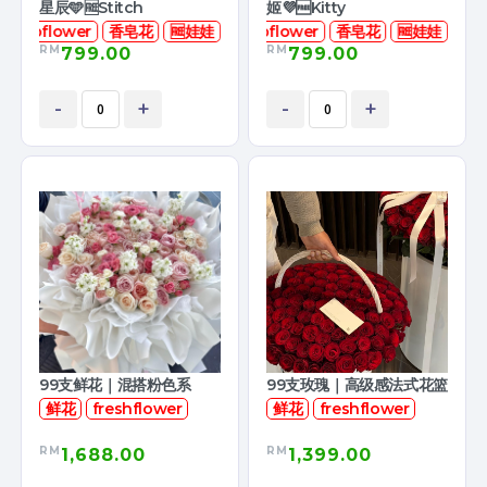
星辰🩵🆓Stitch
姬💜🆓Kitty
soapflower
香皂花
🆓娃娃
soapflower
香皂花
🆓娃娃
RM
RM
799.00
799.00
-
+
-
+
99支鲜花｜混搭粉色系
99支玫瑰｜高级感法式花篮
鲜花
freshflower
鲜花
freshflower
RM
RM
1,688.00
1,399.00