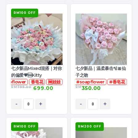
RM100 OFF
七夕新品Mixed混搭｜对你
七夕新品｜温柔暴击🫧🎀仙
的偏爱💗🆓Kitty
子之吻
soapflower
香皂花
🆓娃娃
#soapflower
#香皂花
RM
799.00
RM
699.00
350.00
-
+
-
+
RM100 OFF
RM200 OFF