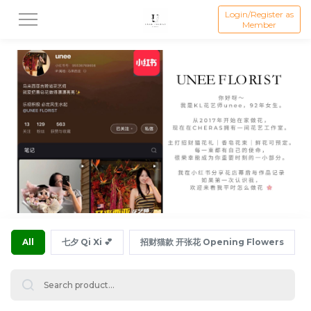
Login/Register as
Member
All
七夕 Qi Xi 💕
招财猫款 开张花 Opening Flowers