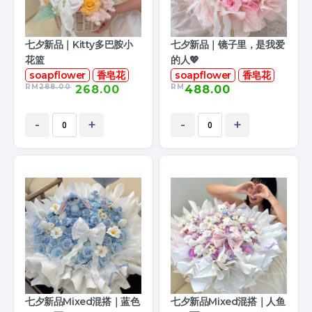
七夕新品｜Kitty多巴胺小
七夕新品｜镜子里，是我爱
花篮
的人💖
soapflower
香皂花
soapflower
香皂花
RM
288.00
RM
268.00
488.00
-
+
-
+
七夕新品Mixed混搭｜蓝色
七夕新品Mixed混搭｜人鱼