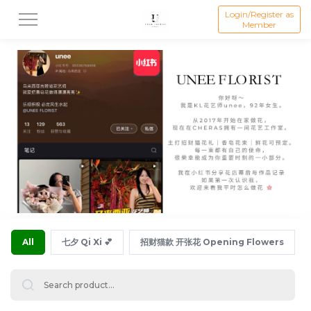
Login/Register as
Member
All
七夕 Qi Xi 💕
招财猫款 开张花 Opening Flowers