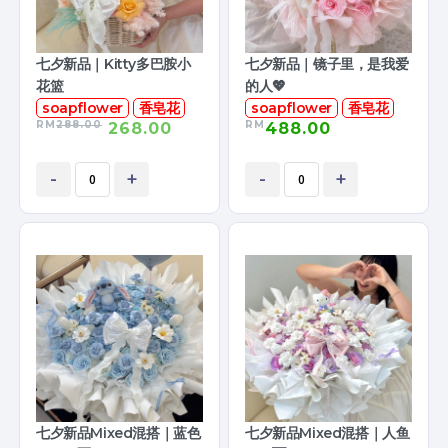
七夕新品｜Kitty多巴胺小
七夕新品｜镜子里，是我爱
花篮
的人💖
soapflower
香皂花
soapflower
香皂花
RM
288.00
RM
268.00
488.00
-
+
-
+
七夕新品Mixed混搭｜蓝色
七夕新品Mixed混搭｜人鱼