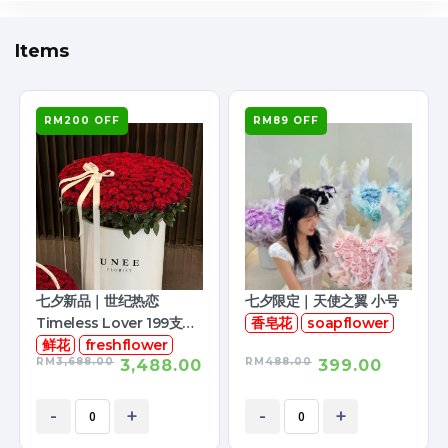
Items
RM200 OFF
RM89 OFF
七夕新品｜世纪热恋
七夕限定｜天使之翼 小号
Timeless Lover 199支鲜
香皂花
soapflower
花
鲜花
freshflower
RM
3,688.00
RM
488.00
3,488.00
399.00
-
+
-
+