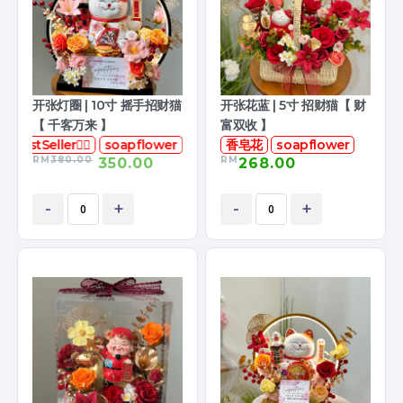
开张灯圈 | 10寸 摇手招财猫
开张花蓝 | 5寸 招财猫【 财
【 千客万来 】
富双收 】
花
BestSeller👍🏻
soapflower
香皂花
soapflower
RM
380.00
RM
350.00
268.00
-
+
-
+