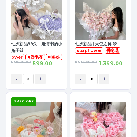
七夕新品99朵｜送情书的小
七夕新品 | 天使之翼 🩷
兔子🐰
soapflower
香皂花
soapflower
#香皂花
🆓娃娃
RM
699.00
RM
1,599.00
599.00
1,399.00
-
+
-
+
RM20 OFF