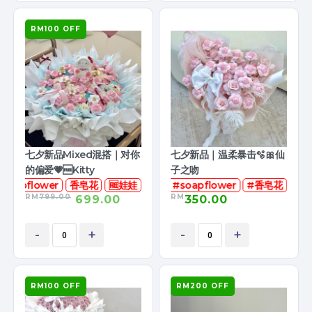
RM100 OFF
七夕新品Mixed混搭｜对你
七夕新品｜温柔暴击🫧🎀仙
的偏爱💗🆓Kitty
子之吻
soapflower
香皂花
🆓娃娃
#soapflower
#香皂花
RM
799.00
RM
699.00
350.00
-
+
-
+
RM100 OFF
RM200 OFF