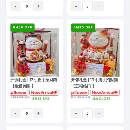
-
+
-
+
RM30 OFF
RM30 OFF
开张礼盒 | 13寸摇手招财猫
开张礼盒 | 13寸摇手招财猫
【生意兴隆 】
【五福临门 】
花
soapflower
NewArrival🌟
香皂花
soapflower
NewArrival🌟
RM
380.00
RM
380.00
350.00
350.00
-
+
-
+