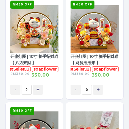
RM30 OFF
RM30 OFF
开张灯圈 | 10寸 摇手招财猫
开张灯圈 | 10寸 摇手招财猫
【 八方来财 】
【 财源滚滚来 】
花
BestSeller👍🏻
soapflower
香皂花
BestSeller👍🏻
soapflower
RM
380.00
RM
380.00
350.00
350.00
-
+
-
+
RM30 OFF