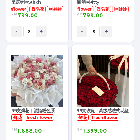
星辰🩵🆓Stitch
姬💜🆓Kitty
soapflower
香皂花
🆓娃娃
soapflower
香皂花
🆓娃娃
RM
RM
799.00
799.00
-
+
-
+
99支鲜花｜混搭粉色系
99支玫瑰｜高级感法式花篮
鲜花
freshflower
鲜花
freshflower
RM
RM
1,688.00
1,399.00