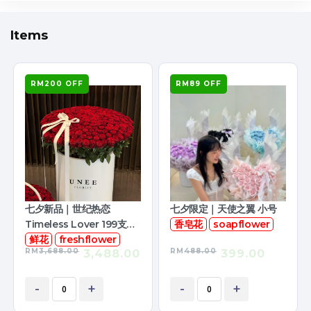
Items
RM200 OFF
RM89 OFF
七夕新品｜世纪热恋
七夕限定｜天使之翼 小号
Timeless Lover 199支鲜
香皂花
soapflower
花
鲜花
freshflower
RM
3,688.00
RM
488.00
3,488.00
399.00
-
+
-
+