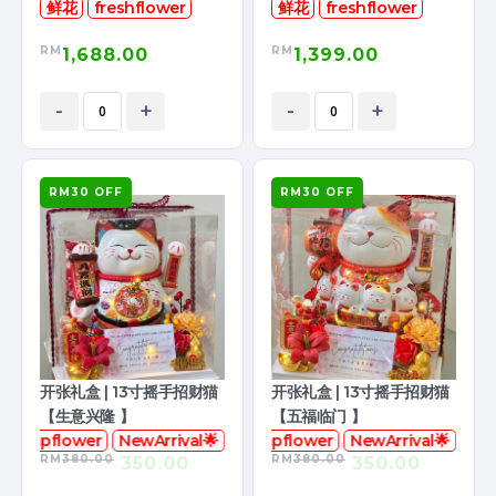
鲜花
freshflower
鲜花
freshflower
RM
RM
1,688.00
1,399.00
-
+
-
+
RM30 OFF
RM30 OFF
开张礼盒 | 13寸摇手招财猫
开张礼盒 | 13寸摇手招财猫
【生意兴隆 】
【五福临门 】
soapflower
NewArrival🌟
香皂花
soapflower
NewArrival🌟
RM
380.00
RM
380.00
350.00
350.00