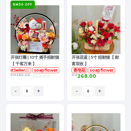
RM30 OFF
开张灯圈 | 10寸 摇手招财猫
开张花蓝 | 5寸 招财猫【 财
【 千客万来 】
富双收 】
BestSeller👍🏻
soapflower
香皂花
soapflower
RM
380.00
RM
350.00
268.00
-
+
-
+