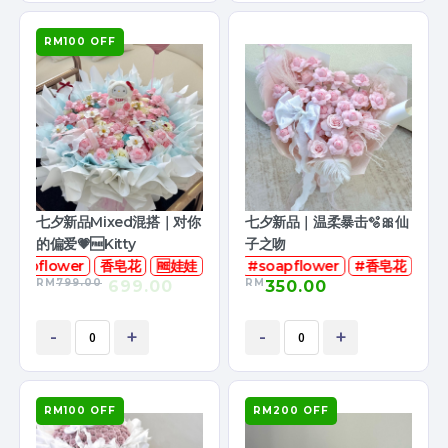
RM100 OFF
七夕新品Mixed混搭｜对你
七夕新品｜温柔暴击🫧🎀仙
的偏爱💗🆓Kitty
子之吻
soapflower
香皂花
🆓娃娃
#soapflower
#香皂花
RM
799.00
RM
699.00
350.00
-
+
-
+
RM100 OFF
RM200 OFF