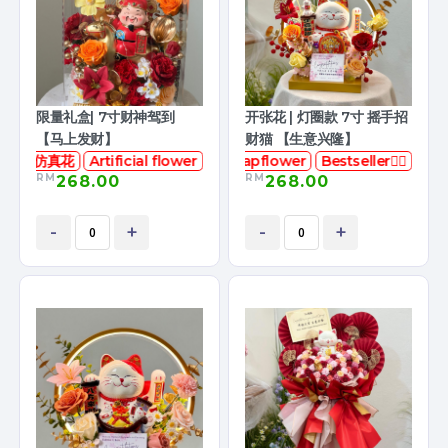
限量礼盒| 7寸财神驾到
开张花 | 灯圈款 7寸 摇手招
【马上发财】
财猫 【生意兴隆】
仿真花
Artificial flower
香皂花
soapflower
Bestseller👍🏻
RM
RM
268.00
268.00
-
+
-
+