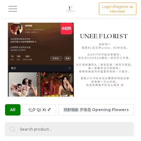
Login/Register as
Member
All
七夕 Qi Xi 💕
招财猫款 开张花 Opening Flowers