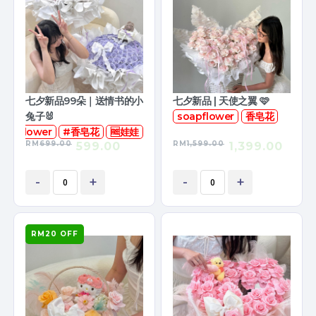
七夕新品99朵｜送情书的小
七夕新品 | 天使之翼 🩷
兔子🐰
soapflower
香皂花
oapflower
#香皂花
🆓娃娃
RM
699.00
RM
1,599.00
599.00
1,399.00
-
+
-
+
RM20 OFF