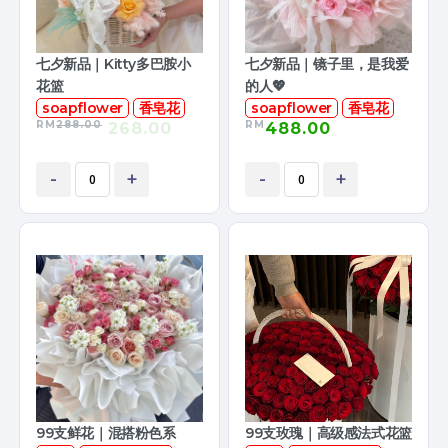
七夕新品｜Kitty多巴胺小
七夕新品｜镜子里，是我爱
花篮
的人💖
soapflower
香皂花
soapflower
香皂花
RM
288.00
RM
268.00
488.00
-
+
-
+
99支鲜花｜混搭粉色系
99支玫瑰｜高级感法式花篮