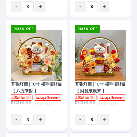
-
+
-
+
RM30 OFF
RM30 OFF
开张灯圈 | 10寸 摇手招财猫
开张灯圈 | 10寸 摇手招财猫
【 八方来财 】
【 财源滚滚来 】
BestSeller👍🏻
soapflower
香皂花
BestSeller👍🏻
soapflower
RM
380.00
RM
380.00
350.00
350.00
-
+
-
+